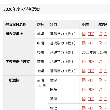
2026年度入学者選抜
選抜試験名称
区分
科目
問題
解答例
総合型選抜
前期
基礎学力（数Ⅰ）
PDF
PD
中期
基礎学力（数Ⅰ）
PDF
PD
後期
基礎学力（数Ⅰ）
2026年度は出題
学校推薦型選抜
前期
基礎学力（数Ⅰ）
PDF
PD
後期
基礎学力（数Ⅰ）
PDF
PD
一般選抜
前期
数学
PDF
PD
1日目
国語
PDF
PD
英語
PDF
PD
物理
PDF
PD