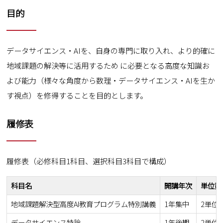
目的
データサイエンス・AIを、自身の専門に取り入れ、より的確に
地域課題の解決等に活用するため に必要となる高度な知識お
よび能力（様々な角度から数理・データサイエンス・AIを生か
す視点）を修得することを目的とします。
履修表
履修表（必修科目1科目、選択科目3科目で構成）
科目名
開講年次
単位数
地域課題解決型高度AI教育プログラム特別講義
1年集中
2単位
データサイエンス特論
1年後期
2単位