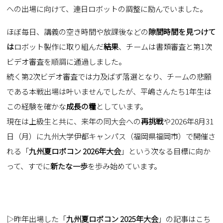
への出場に向けて、連日ロボットの調整に励んでいました。
ほぼ毎日、講義の空き時間や放課後などの
隙間時間を見つけて
は
ロボット製作に取り組んだ
結果
、チームは書類審査と第1次
ビデオ審査を順調に通過しました。
続く第2次ビデオ審査では力及ばず落選となり、チームの悲願
である本戦出場は叶いませんでしたが、平嶋さんたち1年生は
この経験を確かな
成長の糧
としています。
現在は上級生と共に、来年の同大会への
再挑戦
や2026年8月31
日（月）に九州大学伊都キャンパス（福岡県福岡市）で開催さ
れる「
九州夏ロボコン 2026年大会
」という次なる目標に向か
って、すでに
新たな一歩
を歩み始めています。
▷昨年出場した
「
九州夏ロボコン 2025年大会
」の記事はこち