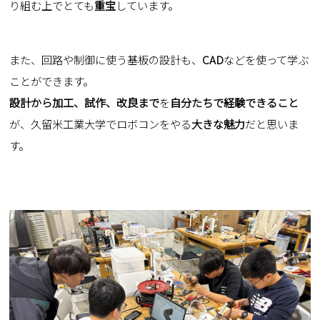
り組む上でとても
重宝
しています。
また、回路や制御に使う基板の設計も、
CAD
などを使って学ぶ
ことができます。
設計から加工、試作、改良まで
を
自分たちで経験できること
が、久留米工業大学でロボコンをやる
大きな魅力
だと思いま
す。