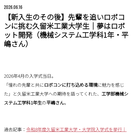
2026.06.16
【新入生のその後】先輩を追いロボコ
ンに挑む久留米工業大学生｜夢はロボ
ット開発（機械システム工学科1年・平
嶋さん）
2026年4月の入学式当日。
「憧れの先輩と共に
ロボコンに打ち込める環境
に魅力を感じ
た」と
久留米工業大学
への期待を語ってくれた、
工学部機械シ
ステム工学科1年生
の
平嶋さん
。
過去記事：
令和8年度久留米工業大学・大学院入学式を挙行｜