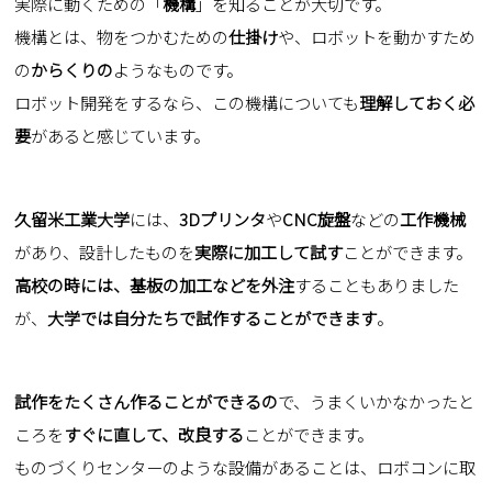
実際に動くための「
機構
」を知ることが大切です。
機構とは、物をつかむための
仕掛け
や、ロボットを動かすため
の
からくりの
ようなものです。
ロボット開発をするなら、この機構についても
理解しておく必
要
があると感じています。
久留米工業大学
には、
3Dプリンタ
や
CNC旋盤
などの
工作機械
があり、設計したものを
実際に加工して試す
ことができます。
高校の時には、基板の加工などを外注
することもありました
が、
大学では自分たちで試作することができます
。
試作をたくさん作ることができるの
で、うまくいかなかったと
ころを
すぐに直して、改良する
ことができます。
ものづくりセンターのような設備があることは、ロボコンに取