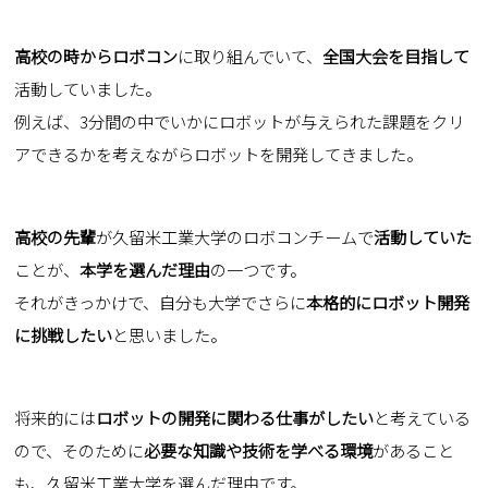
高校の時からロボコン
に取り組んでいて、
全国大会を目指して
活動していました。
例えば、
3
分間の中でいかにロボットが与えられた課題をクリ
アできるかを考えながらロボットを開発してきました。
高校の先輩
が久留米工業大学のロボコンチームで
活動していた
ことが、
本学を選んだ理由
の一つです。
それがきっかけで、自分も大学でさらに
本格的にロボット開発
に挑戦したい
と思いました。
将来的には
ロボットの開発に関わる仕事がしたい
と考えている
ので、そのために
必要な知識や技術を学べる環境
があること
も、久留米工業大学を選んだ理由です。