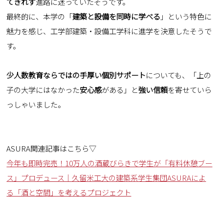
てきれず
進路に迷っていたそうです。
最終的に、本学の「
建築と設備を同時に学べる
」という特色に
魅力を感じ、工学部建築・設備工学科に進学を決意したそうで
す。
少人数教育ならではの手厚い個別サポート
についても、「上の
子の大学にはなかった
安心感
がある」と
強い信頼
を寄せていら
っしゃいました。
ASURA関連記事はこちら▽
今年も即時完売！10万人の酒蔵びらきで学生が「有料休憩ブー
ス」プロデュース｜久留米工大の建築系学生集団ASURAによ
る「酒と空間」を考えるプロジェクト