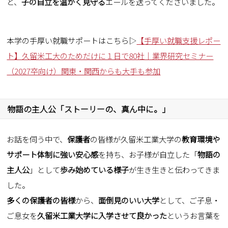
と、
子の自立を温かく見守る
エールを送ってくださいました。
本学の手厚い就職サポートはこちら▷
【手厚い就職支援レポー
ト】久留米工大のためだけに１日で80社｜業界研究セミナー
（2027卒向け）関東・関西からも大手も参加
物語の主人公「ストーリーの、真ん中に。」
お話を伺う中で、
保護者
の皆様が久留米工業大学の
教育環境や
サポート体制に強い安心感
を持ち、お子様が自立した「
物語の
主人公
」として
歩み始めている様子
が生き生きと伝わってきま
した。
多くの保護者の皆様
から、
面倒見のいい大学
として、ご子息・
ご息女を
久留米工業大学に入学させて良かった
というお言葉を