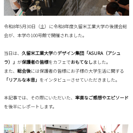
令和8年5月30日（土）に令和8年度久留米工業大学の後援会総
会が、本学の100号館で開催されました。
当日は、
久留米工業大学
の
デザイン集団「ASURA（アシュ
ラ）」
が
保護者の皆様
をカフェで
おもてなし
ました。
また、
総会後
には保護者の皆様にお子様の大学生活に関する
「リアルな本音」
をインタビューさせていただきました。
本記事では、その際にいただいた、
率直なご感想やエピソード
を後半にレポートします。