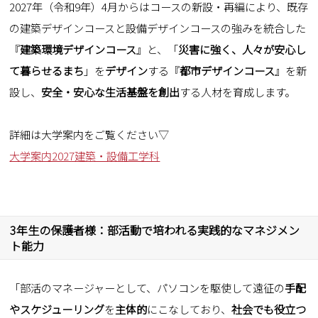
2027年（令和9年）4月からはコースの新設・再編により、既存
の建築デザインコースと設備デザインコースの強みを統合した
『
建築環境デザインコース
』と、「
災害に強く、人々が安心し
て暮らせるまち
」を
デザイン
する『
都市デザインコース
』を新
設し、
安全・安心な生活基盤を創出
する人材を育成します。
詳細は大学案内をご覧ください▽
大学案内2027建築・設備工学科
3年生の保護者様：部活動で培われる実践的なマネジメン
ト能力
「部活のマネージャーとして、パソコンを駆使して遠征の
手配
やスケジューリング
を
主体的
にこなしており、
社会でも役立つ