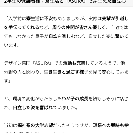
2年生の保護者様：
寮生活と「ASURA」で芽生えた自立心
「入学前は
寮生活に不安
もありましたが、実際は
先輩が引越し
を手伝ってくれる
など、
周りの仲間が皆さん優しく
、自宅では
何もしなかった息子が
自炊を楽しむ
など、
自立
した姿に
驚いて
います
。
デザイン集団『ASURA』での
活動も充実
しているようで、他
分野の人と関わり、
生き生きと過ごす様子
を見て安心していま
す」
と、環境の変化がもたらした
わが子の成長
を頼もしそうに話さ
れ、
自立した姿を喜ばれて
いました。
当初は
福祉系の大学志望
だったそうですが、
理系への興味も捨