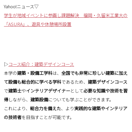
Yahoo!ニュース▽
学生が地域イベントに参画し課題解決 福岡・久留米工業大の
「ASURA」、遊具や休憩場所設置
▷
コース紹介：建築デザインコース
本学の
建築・設備工学科
は、
全国でも非常に珍しい建築に加え
て設備も総合的に学べる学科
であるため、
建築デザインコース
で
建築士
や
インテリアデザイナー
として
必要な知識や技術を習
得
しながら、
建築設備
についても学ぶことができます。
これにより、
総合力を備えた
、より
実践的な建築やインテリア
の技術者
を目指すことが可能です。