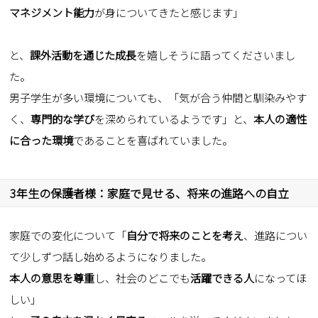
マネジメント能力
が身についてきたと感じます」
と、
課外活動を通じた成長
を嬉しそうに語ってくださいまし
た。
男子学生が多い環境についても、「気が合う仲間と馴染みやす
く、
専門的な学び
を深められているようです」と、
本人の適性
に合った環境
であることを喜ばれていました。
3年生の保護者様：家庭で見せる、将来の進路への自立
家庭での変化について「
自分で将来のことを考え
、進路につい
て少しずつ話し始めるようになりました。
本人の意思を尊重
し、社会のどこでも
活躍できる人
になってほ
しい」