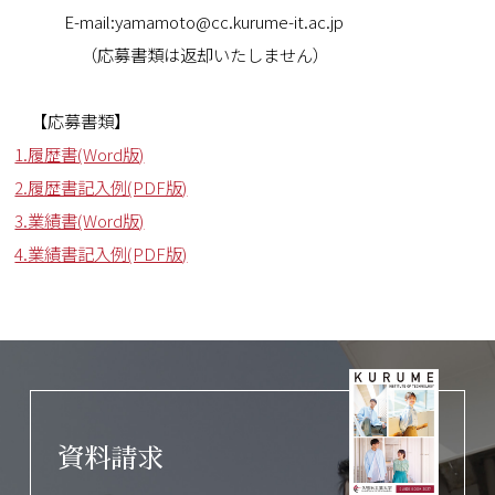
E-mail:yamamoto@cc.kurume-it.ac.jp
（応募書類は返却いたしません）
【応募書類】
1.履歴書(Word版)
2.履歴書記入例(PDF版)
3.業績書(Word版)
4.業績書記入例(PDF版)
資料請求