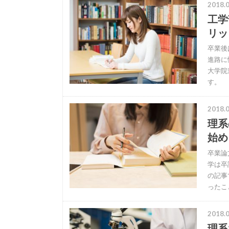
2018.0
工学
リッ
卒業後
進路に
大学院
す。
2018.0
理系
始め
卒業論
学は卒
の記事
ったこ
2018.0
理系