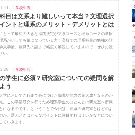
1.11
学校生活
科目は文系より難しいって本当？文理選択
イントと理系のメリット・デメリットとは
4
にとって最初の大きな進路決定が文系コースと理系コースの選択
理系が少しでも気になっている方！高校での理系科目の勉強の話
学入学後、就職先の話まで幅広く解説していますので、ぜひお読
さい。
2.28
学校生活
の学生に必須？研究室についての疑問を解
よう
大学においてこれまで身につけた知識や能力の集大成となるのが
究。この卒業研究を行うため理系学生のほとんどは研究室へ所属
とになるのです。ということで今回は、理系の研究室とはどのよ
のか、選ぶときはどんなポイントに注目すればよいかなどについ
していきます。