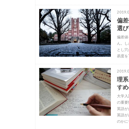
2019.0
偏差
選び
偏差値
ん。し
とし穴
易度を
2019.0
理系
すめ
大学入
の重要
英語が
英語が
のかに