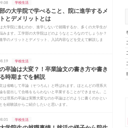
9.08
学校生活
部の大学院で学べること、院に進学するメ
トとデメリットとは
は大学院に進むのか、進学しないで就職するか、多くの大学生が
悩みます。工学部の大学院はどのようなところなのでしょうか？
進学のメリットとデメリット、入試内容などを交えて解説しま
8.19
学校生活
の卒論は大変？！卒業論文の書き方や書き
る時期までを解説
文は省略して卒論（そつろん）と呼ばれます。ほとんどの理系大
論を提出して合格をもらわないと卒業することができません。こ
では理系の卒論は実際大変なのか卒論はどのように書くのかとい
とを経験談からご紹介したいと思います。
8.01
学校生活
大学院生の就職事情！就活の様子から院生