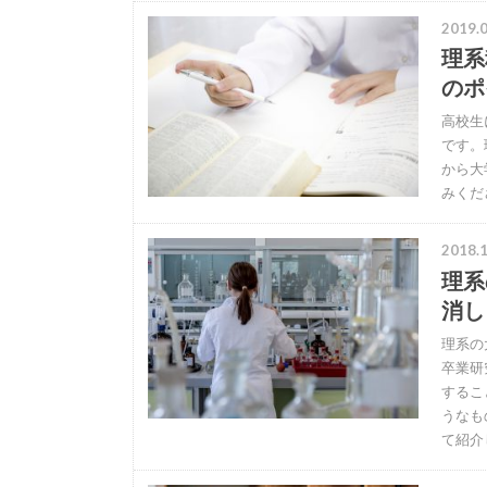
2019.0
理系
のポ
高校生
です。
から大
みくだ
2018.1
理系
消し
理系の
卒業研
するこ
うなも
て紹介