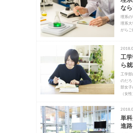
なら
理系の
理系大
がらご
2018.0
工学
ら就
工学部
のだろ
部女子
（女性
2018.0
単科
進路