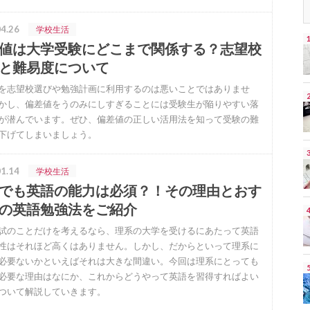
4.26
学校生活
値は大学受験にどこまで関係する？志望校
と難易度について
を志望校選びや勉強計画に利用するのは悪いことではありませ
かし、偏差値をうのみにしすぎることには受験生が陥りやすい落
が潜んでいます。ぜひ、偏差値の正しい活用法を知って受験の難
下げてしまいましょう。
1.14
学校生活
でも英語の能力は必須？！その理由とおす
の英語勉強法をご紹介
試のことだけを考えるなら、理系の大学を受けるにあたって英語
性はそれほど高くはありません。しかし、だからといって理系に
必要ないかといえばそれは大きな間違い。今回は理系にとっても
必要な理由はなにか、これからどうやって英語を習得すればよい
ついて解説していきます。