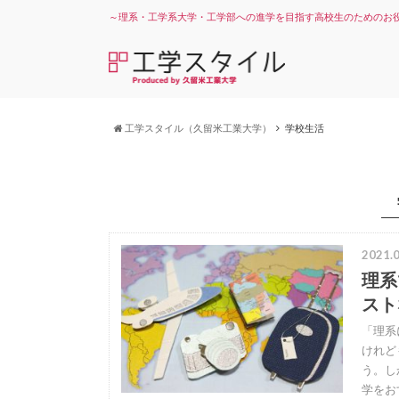
～理系・工学系大学・工学部への進学を目指す高校生のためのお
工学スタイル（久留米工業大学）
学校生活
2021.0
理系
スト
「理系
けれど
う。し
学をお