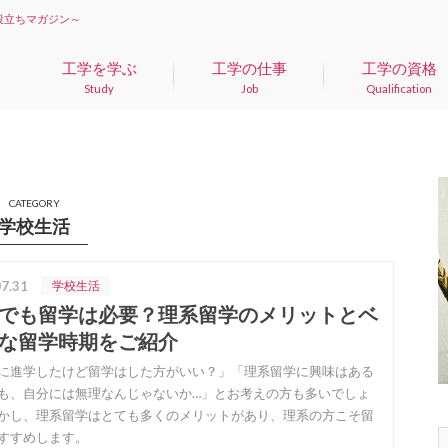
役立ちマガジン～
工学を学ぶ
工学の仕事
工学の資格
Study
Job
Qualification
CATEGORY
学校生活
7.31
学校生活
でも留学は必要？理系留学のメリットとベ
な留学時期をご紹介
に進学したけど留学はした方がいい？」「理系留学に興味はある
も、自分には無理なんじゃないか…」とお考えの方も多いでしょ
かし、理系留学はとても多くのメリットがあり、理系の方こそ留
すすめします。